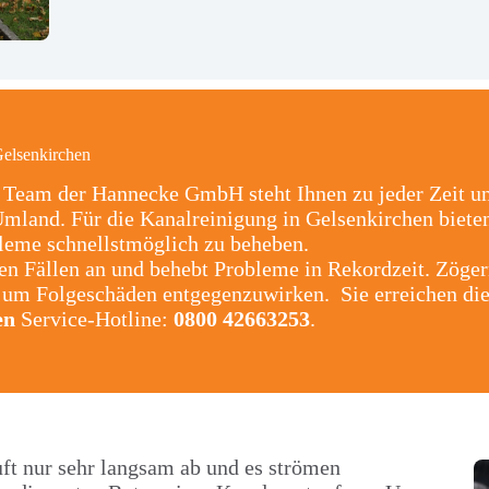
Gelsenkirchen
s Team der Hannecke GmbH steht Ihnen zu jeder Zeit u
Umland. Für die Kanalreinigung in Gelsenkirchen biet
bleme schnellstmöglich zu beheben.
n Fällen an und behebt Probleme in Rekordzeit. Zöger
 um Folgeschäden entgegenzuwirken. Sie erreichen die
en
Service-Hotline:
0800 42663253
.
ft nur sehr langsam ab und es strömen