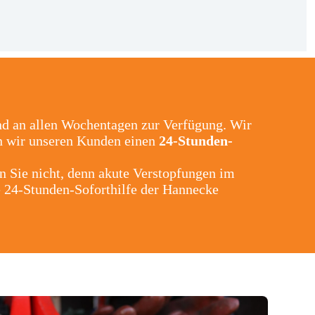
nd an allen Wochentagen zur Verfügung. Wir
en wir unseren Kunden einen
24-Stunden-
n Sie nicht, denn akute Verstopfungen im
 24-Stunden-Soforthilfe der Hannecke