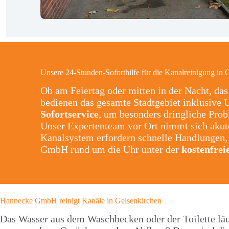
Unsere 24-Stunden-Soforthilfe für die Kanalreinigung in 
Ob am Feiertag oder mitten in der Nacht, da
bedienen das gesamte Stadtgebiet inklusive 
Sofortservice
, um besonders dringliche Pro
Unser Expertenteam vor Ort nimmt sich akute
Kanalsystem erfordern schnelle Handlungen,
GmbH rund um die Uhr unter der
kostenfrei
Hannecke GmbH reinigt Kanäle in Gelsenkirchen
Das Wasser aus dem Waschbecken oder der Toilette läu