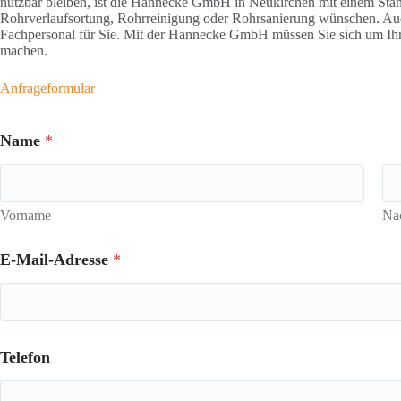
nutzbar bleiben, ist die Hannecke GmbH in Neukirchen mit einem Stand
Rohrverlaufsortung, Rohrreinigung oder Rohrsanierung wünschen. Au
Fachpersonal für Sie. Mit der Hannecke GmbH müssen Sie sich um Ihr
machen.
Anfrageformular
Name
*
Vorname
Na
E-Mail-Adresse
*
Telefon