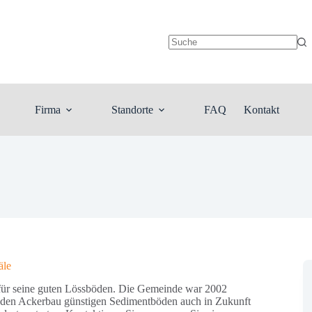
Keine
Ergebnisse
Firma
Standorte
FAQ
Kontakt
äle
t für seine guten Lössböden. Die Gemeinde war 2002
r den Ackerbau günstigen Sedimentböden auch in Zukunft