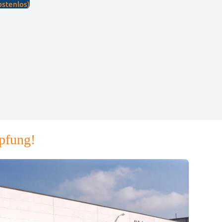
stenlos)
opfung!