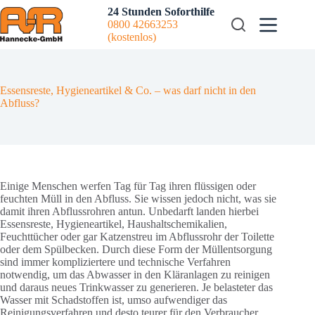
Zum
24 Stunden Soforthilfe
Inhalt
0800 42663253
springen
(kostenlos)
Essensreste, Hygieneartikel & Co. – was darf nicht in den
Abfluss?
Einige Menschen werfen Tag für Tag ihren flüssigen oder
feuchten Müll in den Abfluss. Sie wissen jedoch nicht, was sie
damit ihren Abflussrohren antun. Unbedarft landen hierbei
Essensreste, Hygieneartikel, Haushaltschemikalien,
Feuchttücher oder gar Katzenstreu im Abflussrohr der Toilette
oder dem Spülbecken. Durch diese Form der Müllentsorgung
sind immer kompliziertere und technische Verfahren
notwendig, um das Abwasser in den Kläranlagen zu reinigen
und daraus neues Trinkwasser zu generieren. Je belasteter das
Wasser mit Schadstoffen ist, umso aufwendiger das
Reinigungsverfahren und desto teurer für den Verbraucher.