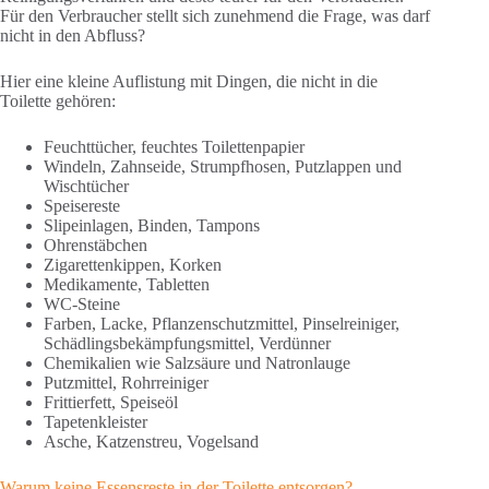
Für den Verbraucher stellt sich zunehmend die Frage, was darf
nicht in den Abfluss?
Hier eine kleine Auflistung mit Dingen, die nicht in die
Toilette gehören:
Feuchttücher, feuchtes Toilettenpapier
Windeln, Zahnseide, Strumpfhosen, Putzlappen und
Wischtücher
Speisereste
Slipeinlagen, Binden, Tampons
Ohrenstäbchen
Zigarettenkippen, Korken
Medikamente, Tabletten
WC-Steine
Farben, Lacke, Pflanzenschutzmittel, Pinselreiniger,
Schädlingsbekämpfungsmittel, Verdünner
Chemikalien wie Salzsäure und Natronlauge
Putzmittel, Rohrreiniger
Frittierfett, Speiseöl
Tapetenkleister
Asche, Katzenstreu, Vogelsand
Warum keine Essensreste in der Toilette entsorgen?