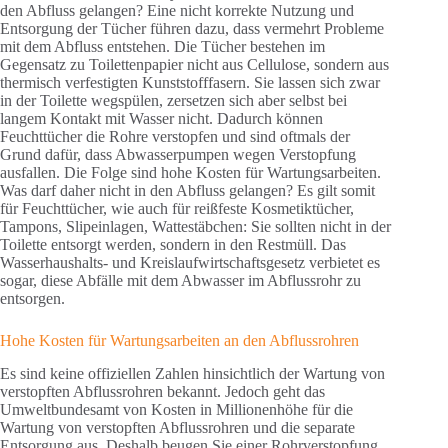
den Abfluss gelangen? Eine nicht korrekte Nutzung und
Entsorgung der Tücher führen dazu, dass vermehrt Probleme
mit dem Abfluss entstehen. Die Tücher bestehen im
Gegensatz zu Toilettenpapier nicht aus Cellulose, sondern aus
thermisch verfestigten Kunststofffasern. Sie lassen sich zwar
in der Toilette wegspülen, zersetzen sich aber selbst bei
langem Kontakt mit Wasser nicht. Dadurch können
Feuchttücher die Rohre verstopfen und sind oftmals der
Grund dafür, dass Abwasserpumpen wegen Verstopfung
ausfallen. Die Folge sind hohe Kosten für Wartungsarbeiten.
Was darf daher nicht in den Abfluss gelangen? Es gilt somit
für Feuchttücher, wie auch für reißfeste Kosmetiktücher,
Tampons, Slipeinlagen, Wattestäbchen: Sie sollten nicht in der
Toilette entsorgt werden, sondern in den Restmüll. Das
Wasserhaushalts- und Kreislaufwirtschaftsgesetz verbietet es
sogar, diese Abfälle mit dem Abwasser im Abflussrohr zu
entsorgen.
Hohe Kosten für Wartungsarbeiten an den Abflussrohren
Es sind keine offiziellen Zahlen hinsichtlich der Wartung von
verstopften Abflussrohren bekannt. Jedoch geht das
Umweltbundesamt von Kosten in Millionenhöhe für die
Wartung von verstopften Abflussrohren und die separate
Entsorgung aus. Deshalb beugen Sie einer Rohrverstopfung