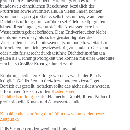
prüfen und zu bescheinigen. Allerdings gibt es keine
bundesweit einheitlichen Regelungen bezüglich der
Prüffristen sowie Prüfintervalle. In vielen Fällen können
Kommunen, ja sogar Städte, selbst bestimmen, wann eine
Dichtheitsprüfung durchzuführen sei. Gleichzeitig greifen
härtere Regelungen, wenn sich die Abwassernetze im
Wasserschutzgebiet befinden. Dem Endverbraucher bleibt
nichts anderes übrig, als sich eigenständig über die
Vorschriften seines Landes/seiner Kommune bzw. Stadt zu
informieren, um nicht gesetzeswidrig zu handeln. Gar keine
oder nicht fristgerecht durchgeführte Dichtheitsprüfungen
gelten als Ordnungswidrigkeit und können mit einer Geldbuße
von bis zu
50.000 Euro
geahndet werden.
Erfahrungsberichten zufolge werden zwar in der Praxis
lediglich Geldbußen im drei- bzw. unteren vierstelligen
Bereich ausgestellt, trotzdem sollte das nicht riskiert werden.
Informieren Sie sich zu den
Kosten einer
Dichtheitsprüfung
bei der Hannecke GmbH, Ihrem Partner für
professionelle Kanal- und Abwassertechnik.
Kanaldichtheitsprüfung durchführen – wann ist der beste
Zeitpunkt?
Falls Sie noch zu den wenigen Haus- und