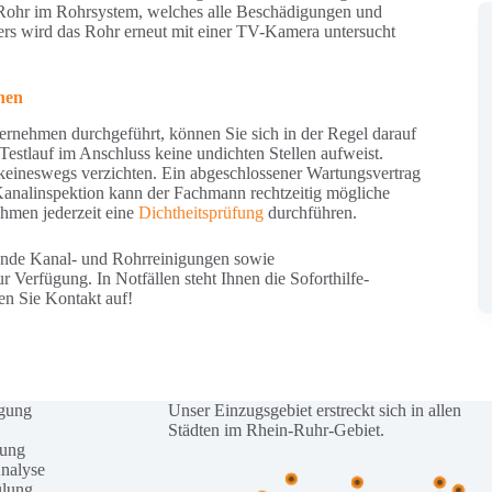
n Rohr im Rohrsystem, welches alle Beschädigungen und
ners wird das Rohr erneut mit einer TV-Kamera untersucht
hen
ernehmen durchgeführt, können Sie sich in der Regel darauf
estlauf im Anschluss keine undichten Stellen aufweist.
 keineswegs verzichten. Ein abgeschlossener Wartungsvertrag
Kanalinspektion kann der Fachmann rechtzeitig mögliche
hmen jederzeit eine
Dichtheitsprüfung
durchführen.
ende Kanal- und Rohrreinigungen sowie
Verfügung. In Notfällen steht Ihnen die Soforthilfe-
n Sie Kontakt auf!
igung
Unser Einzugsgebiet erstreckt sich in allen
Städten im Rhein-Ruhr-Gebiet.
fung
nalyse
lung