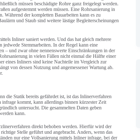
chließlich müssen beschädigte Rohre ganz freigelegt werden.
Straßen aufgestemmt werden müssen. Eine Rohrsanierung in
n. Während der kompletten Bauarbeiten kann es zu
lärm und Staub sind weitere lästige Begleiterscheinungen
tels Inliner saniert werden. Und das hat gleich mehrere
len jedwede Stemmarbeiten. In der Regel kann eine
rden – und zwar ohne nennenswerte Einschränkungen in der
hrsanierung in vielen Fällen nicht einmal die Hälfte einer
 eines Inliners sind keine Nachteile im Vergleich zur
 hängt von dessen Nutzung und angemessener Wartung ab.
er.
 die Statik bereits gefährdet ist, ist das Inlinerverfahren
infrage kommt, kann allerdings binnen kürzester Zeit
ründlich untersucht. Die gesammelten Daten geben
 werden kann.
zlinerverfahren direkt behoben werden. Hierfür wird der
richtige Stelle geführt und angebracht. Anders, wenn das
nden nur eine Vollsanierung mittels Inliner infrage, bei der