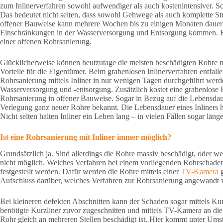
zum Inlinerverfahren sowohl aufwendiger als auch kostenintensiver. S
Das bedeutet nicht selten, dass sowohl Gehwege als auch komplette 
offener Bauweise kann mehrere Wochen bis zu einigen Monaten dauer
Einschränkungen in der Wasserversorgung und Entsorgung kommen. Bau
einer offenen Rohrsanierung.
Glücklicherweise können heutzutage die meisten beschädigten Rohre mit
Vorteile für die Eigentümer. Beim grabenlosen Inlinerverfahren entfal
Rohrsanierung mittels Inliner in nur wenigen Tagen durchgeführt we
Wasserversorgung und -entsorgung. Zusätzlich kostet eine grabenlose Ro
Rohrsanierung in offener Bauweise. Sogar in Bezug auf die Lebensdauer
Verlegung ganz neuer Rohre bekannt. Die Lebensdauer eines Inliners
Nicht selten halten Inliner ein Leben lang – in vielen Fällen sogar läng
Ist eine Rohrsanierung mit Inliner immer möglich?
Grundsätzlich ja. Sind allerdings die Rohre massiv beschädigt, oder wenn
nicht möglich. Welches Verfahren bei einem vorliegenden Rohrschaden 
festgestellt werden. Dafür werden die Rohre mittels einer
TV-Kamera
g
Aufschluss darüber, welches Verfahren zur Rohrsanierung angewandt
Bei kleineren defekten Abschnitten kann der Schaden sogar mittels Kur
benötigte Kurzliner zuvor zugeschnitten und mittels TV-Kamera an die 
Rohr gleich an mehreren Stellen beschädigt ist. Hier kommt unter Umstä