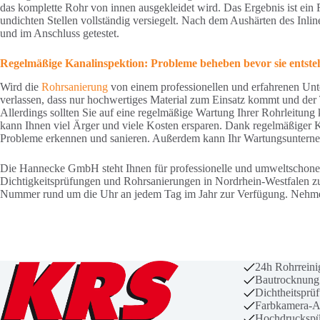
das komplette Rohr von innen ausgekleidet wird. Das Ergebnis ist ei
undichten Stellen vollständig versiegelt. Nach dem Aushärten des Inli
und im Anschluss getestet.
Regelmäßige Kanalinspektion: Probleme beheben bevor sie entste
Wird die
Rohrsanierung
von einem professionellen und erfahrenen Unt
verlassen, dass nur hochwertiges Material zum Einsatz kommt und der T
Allerdings sollten Sie auf eine regelmäßige Wartung Ihrer Rohrleitung
kann Ihnen viel Ärger und viele Kosten ersparen. Dank regelmäßiger 
Probleme erkennen und sanieren. Außerdem kann Ihr Wartungsunterne
Die Hannecke GmbH steht Ihnen für professionelle und umweltschon
Dichtigkeitsprüfungen und Rohrsanierungen in Nordrhein-Westfalen zur 
Nummer rund um die Uhr an jedem Tag im Jahr zur Verfügung. Nehme
24h Rohrrein
Bautrocknung
Dichtheitsprü
Farbkamera-A
Hochdruckspü